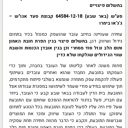
בתשלום פיצויים
סע"ש (באר שבע) 64584-12-18 קבוצת סעד אגו"ש –
ג'ג'או בימרו
עתירה שעניינה בחיוב עובד שהועסק כמנהל בכיר בתחום
גידול ושיווק דגן,
בתשלום פיצוי בגין הפרת חובת האמון
ותום הלב וגזל סוד מסחרי וכן בגין אובדן הכנסות והשבת
שווי הגידולים שנלקחו שלא כדין
.
פחות משנה לאחר קליטתו של העובד בחברה, ותוך כדי
העסקתו בתובעת, התברר שהוא ואחרים עובדים בשיתוף
פעולה להקמת עסק מתחרה שנמצא בשלבי פיתוח מתקדמים,
תוך שימוש במידע סודי שעמד לשימושו במסגרת עבודתו אצל
התובעת. בית הדין לעבודה בבאר שבע קבע כי העובד, ביחד
עם חבריו, פעל בניגוד להוראות ההסכם שחתם עם התובעת
שעל פיו היה עליו לפעול לטובת התובעות בכל הנוגע לתחום
עיסוקן. עוד התגלה כי העובד שיווק ומכר את המוצרים
שברשות התובעת, ונקבע כי הדבר מהווה חתירה תחת עסקיה
של התובעת, העולה כדי הפרת חובת האמון וחובת תום הלב