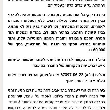
המוטלת על עובדים כלפי מעסיקיהם.
בית הדין קיבל את התביעה וקבע כי התובעת זכאית לפיצוי
בגין נזק ממוני בשל נטילת רכוש ללא תשלום והעברתו
לאחרים, והכנסות ממכירתו, וכן לפיצוי בגין נזק לא ממוני,
בגין פעולת הנתבע בחוסר תום לב, במודע ובמכוון תוך
הפרת הסכם העבודה וחובות האמון המוטלות עליו, ותוך
שימוש במידע עסקי בר הגנה של התובעות, בסך של
.
₪
60,000
ביה"ד דחה בקשה לצו מניעה זמני לעובד שעשה שימוש
אישי ברשימת הלקוחות של החברה בה עבד
סע"ש (ת"א) 67397-06-22 ארגול שווק והפצה צורכי צלום
בע"מ – פריד תומר יוסף
בית הדין האזורי לעבודה בתל אביב דחה בקשה לצו מניעה זמני
של חברה לשיווק מוצרי צילום, לאסור על עובד, שהועסק
בחברה כסוכן מכירות, לפנות ללקוחות החברה למשך 3 שנים,
ולהורות לו להשיב לה מידע שגזל ממנה לטענתה. בבקשת