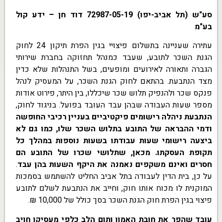
סע"ש (תל אביב-יפו) 72987-05-19 דוד חן – ידע קול
בע"מ
עתירה שעניינה בתשלום פיצויי בגין הפרת תיקון 24 לחוק
הגנת השכר לתובע, שעבד כמנהל תחזוקה בחברת שירותי
הגברה ותאורה לאירועים ומופעים, בשל התנהלות שלא כדין
מצד הנתבעת. בהתאם לחוק הגנת השכר, על המעסיק לנהל
פנקס שכר ולהנפיק תלוש שכר שיכללו, בין היתר, פירוט אודות
מספר שעות העבודה שבהן עבד העובד בפועל. בניגוד לחוק,
הנתבעת ניהלה רישומים פיקטיביים בעניין רכיבי החופשה
ודמי ההבראה של התובע בתלוש השכר שלו, כמו גם לא
ביצעה רישומי שעות עבודתו בשעות נוספות במהלך כל
תקופת העסקתו.
מכאן, שתלושי שכרו של התובע הם
חסרים ואינם משקפים נאמנה את היקף השעות בהן עבד
.
על כן, בית הדין לעבודה בתל אביב החליט להשתמש בסמכות
המוקנית לו מכוח אותו חוק, וחייב את הנתבעת לשלם לתובע
פיצוי בגין הפרת חוק הגנת השכר בסך כולל של 10,000 ₪.
עובד שהפר את חובת האמון ותום הלב כלפי מעסיקו חויב