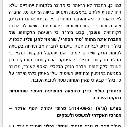
כמו כן, החברה לא הראתה כי מדובר בלקוחות ייחודיים שלא
ניתן לפנות אליהם באמצעות חיפוש ברשת האינטרנט. החברה
לא הראתה כי היא והעובד מתחרים על מכירת אותם מוצרים,
ולא הראתה כי הוא משתמש בידע מיוחד שיש לו אודות
לקוחותיה.
משכך, קבע ביה"ד כי רשימת הלקוחות של
החברה אינה מהווה "סוד מסחרי", שראוי להגן עליו
. לבסוף,
ביה"ד נדרש לבחינת הנזק שייגרם לחברה אם תידחה בקשתה
לעומת הנזק שייגרם לעובד אם תתקבל הבקשה ומצא כי
קבלת הבקשה תוביל להפסקת ההתקשרות העסקית בין
העובד ללקוחותיו. מלבד הנזק הכלכלי הצפוי לעובד, מדובר
בפגיעה במוניטין ובחופש העיסוק שלו באופן בלתי מידתי. על
כן, ביה"ד קבע כי מאזן הנוחות נוטה לטובת העובד.
פיטורין שלא כדין כתוצאה מחשיפת מעשי שחיתויות
במקום העבודה
סע"ש (ת"א) 5114-09-21 פרופ' יהודה יוסף אדלר –
המרכז האקדמי למשפט ולעסקים
ביה"ד פסק כי נוכח פגמים שנפלו בהליך פיטורי העובד, יש