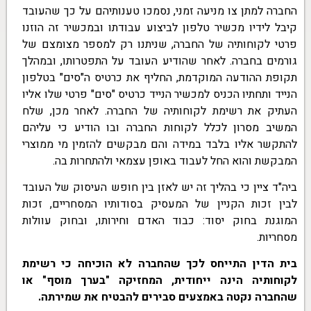
החברה למתן צו מניעה זמני, נסמכו טענותיהם על כך שהעובד
קיבל לידיו מכשיר טלפון לביצוע עבודתו ובמכשיר זה הוזנו
פרטי לקוחותיה של החברה, שניתנו רק למספר מצומצם של
גורמים בחברה. לאחר שהודיע העובד על התפטרותו, ובמהלך
תקופת ההודעה המוקדמת, החליף את כרטיס ה"סים" בטלפון
הנייד ותחתיו הכניס למכשיר הנייד כרטיס "סים" פרטי שלו אליו
העתיק את רשימת לקוחותיה של החברה. לאחר מכן, שלח
המשיב מסרון לכלל לקוחות החברה ובו הודיע כי עליהם
להתקשר אליו בלבד במידה והם מבקשים להזמין מי ממוצרי
המבקשת והוא החל לעבוד באופן עצמאי ולהתחרות בה.
ביה"ד ציין כי בהליך זה יש לאזן בין חופש העיסוק של העובד
לבין זכות הקניין של המעסיק בסודותיו המסחריים, זכות
המוגנת בחוק יסוד: כבוד האדם וחירותו, ובחוק עוולות
מסחריות.
בית הדין התייחס לכך שהחברה לא הוכיחה כי רשימת
לקוחותיה הינה ייחודית, המחזיקה "בערך מוסף" או
שהחברה נקטה באמצעים סבירים להבטיח את שמירתה.